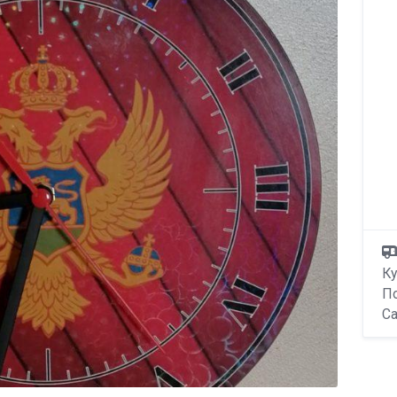
К
По
С