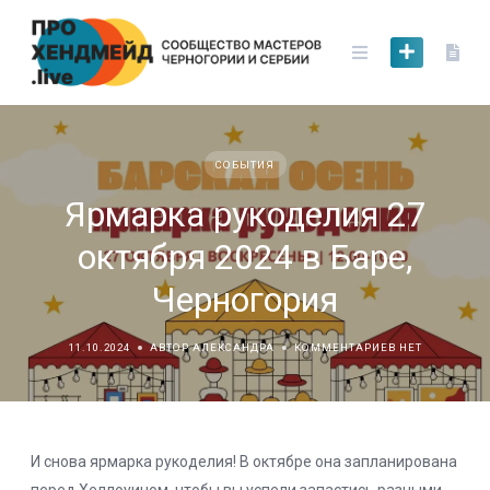
Skip
to
content
СОБЫТИЯ
Ярмарка рукоделия 27
октября 2024 в Баре,
Черногория
11.10.2024
АВТОР АЛЕКСАНДРА
КОММЕНТАРИЕВ НЕТ
И снова ярмарка рукоделия! В октябре она запланирована