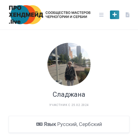
Skip
to
content
Сладжана
УЧАСТНИК С 25.02.2024
Язык
Русский, Сербский